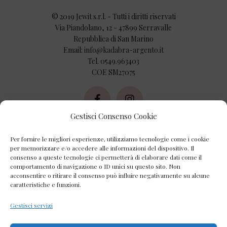
© 2019 Jewit s.r.l. - Tutti i diritti riservati
Via Piandolano, 12 - 47899 Serravalle
Repubblica di San Marino
Email:
info@kadabra-argento.it
Tel. 0549.963403
COE SM27075
Gestisci Consenso Cookie
AZIENDA
Per fornire le migliori esperienze, utilizziamo tecnologie come i cookie
Chi Siamo
per memorizzare e/o accedere alle informazioni del dispositivo. Il
consenso a queste tecnologie ci permetterà di elaborare dati come il
comportamento di navigazione o ID unici su questo sito. Non
Contatti
acconsentire o ritirare il consenso può influire negativamente su alcune
caratteristiche e funzioni.
Privacy Policy
Gestisci servizi
Cookie Policy