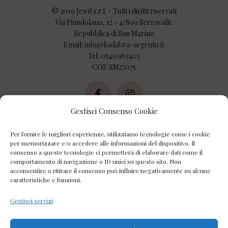
© 2019 Jewit s.r.l. - Tutti i diritti riservati
Via Piandolano, 12 - 47899 Serravalle
Repubblica di San Marino
Email:
info@kadabra-argento.it
Tel. 0549.963403
COE SM27075
Gestisci Consenso Cookie
AZIENDA
Per fornire le migliori esperienze, utilizziamo tecnologie come i cookie
Chi Siamo
per memorizzare e/o accedere alle informazioni del dispositivo. Il
consenso a queste tecnologie ci permetterà di elaborare dati come il
comportamento di navigazione o ID unici su questo sito. Non
Contatti
acconsentire o ritirare il consenso può influire negativamente su alcune
caratteristiche e funzioni.
Privacy Policy
Gestisci servizi
Cookie Policy