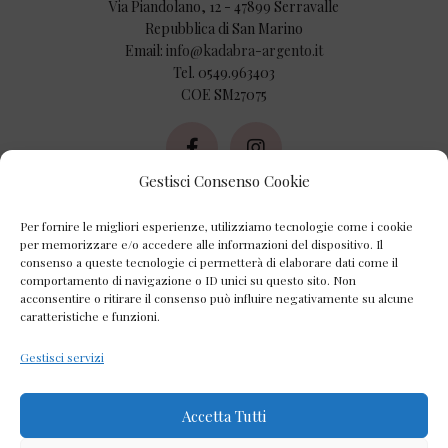
Via Piandolano, 12 - 47899 Serravalle
Repubblica di San Marino
Email:
info@kadabra-argento.it
Tel. 0549.963403
COE SM27075
Gestisci Consenso Cookie
AZIENDA
Per fornire le migliori esperienze, utilizziamo tecnologie come i cookie
Chi Siamo
per memorizzare e/o accedere alle informazioni del dispositivo. Il
consenso a queste tecnologie ci permetterà di elaborare dati come il
comportamento di navigazione o ID unici su questo sito. Non
Contatti
acconsentire o ritirare il consenso può influire negativamente su alcune
caratteristiche e funzioni.
Privacy Policy
Gestisci servizi
Cookie Policy
Accetta Tutti