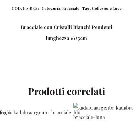
COD:
K03BR03
Categoria:
Bracciale
Tag:
Collezione Luce
Bracciale con Cristalli Bianchi Pendenti
lunghezza 16+3cm
Prodotti correlati